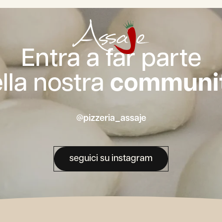
Entra a far parte
lla nostra
communit
@pizzeria_assaje
seguici su instagram