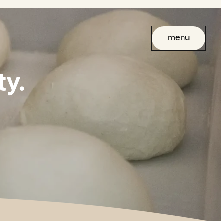
menu
y.