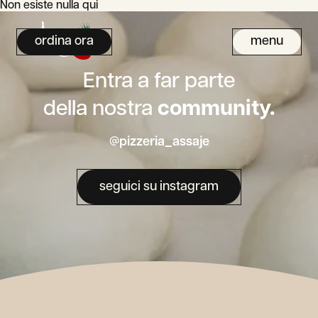
Non esiste nulla qui
ordina ora
menu
Entra a far parte
della nostra
community.
@pizzeria_assaje
seguici su instagram