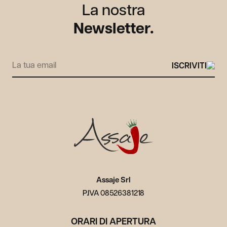
La nostra
Newsletter.
Alternative:
Carriera
Area Media
Contatti
Area utente
Assaje Srl
P.IVA 08526381218
ORARI DI APERTURA