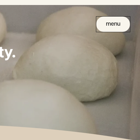
menu
y.