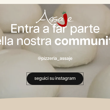
Entra a far parte
lla nostra
communit
@pizzeria_assaje
seguici su instagram