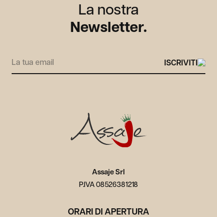
La nostra
Newsletter.
Alternative:
Carriera
Area Media
Contatti
Area utente
Assaje Srl
P.IVA 08526381218
ORARI DI APERTURA