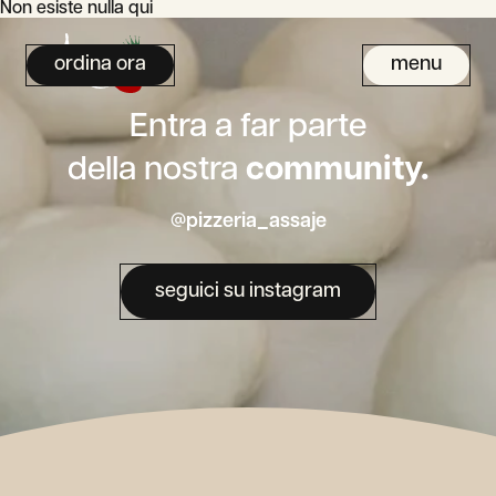
Non esiste nulla qui
ordina ora
menu
Entra a far parte
della nostra
community.
@pizzeria_assaje
seguici su instagram