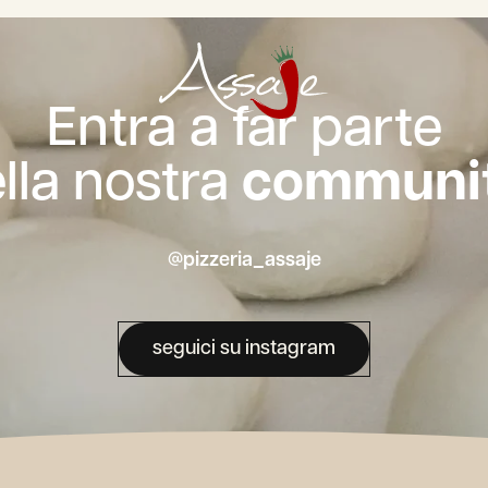
Entra a far parte
lla nostra
communit
@pizzeria_assaje
seguici su instagram