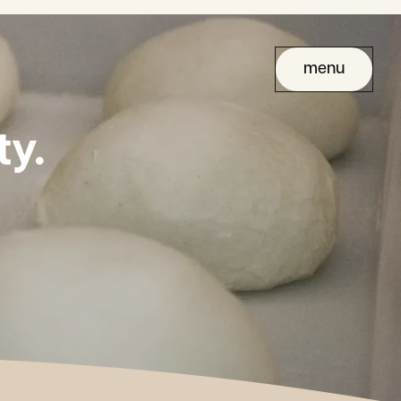
menu
y.