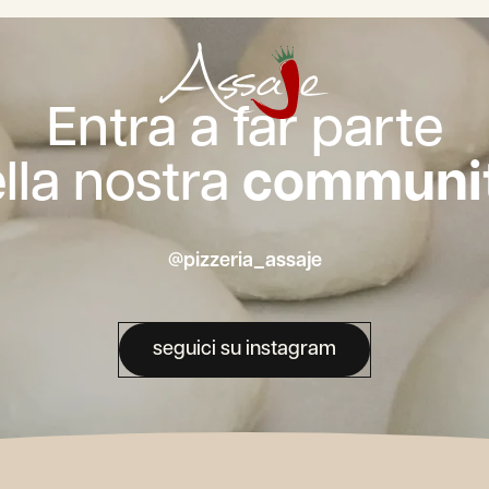
Entra a far parte
lla nostra
communit
@pizzeria_assaje
seguici su instagram