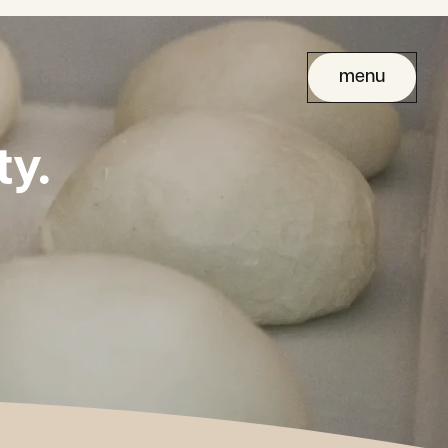
menu
y.